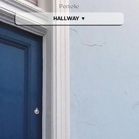
Portolio
HALLWAY
▼