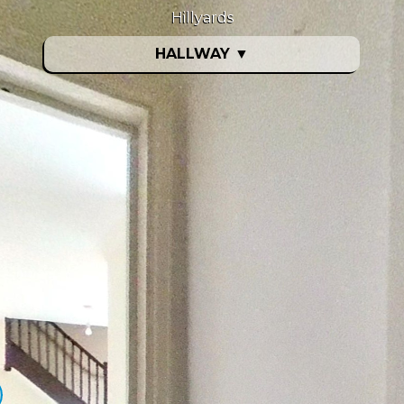
Hillyards
HALLWAY
▼