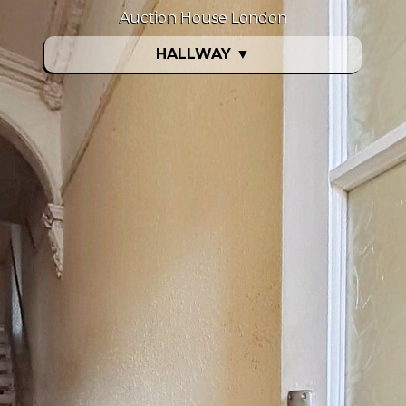
Auction House London
HALLWAY
▼