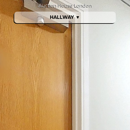
Auction House London
HALLWAY
▼