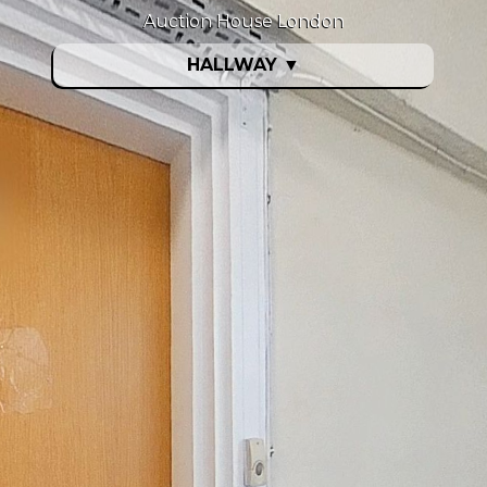
Auction House London
HALLWAY
▼