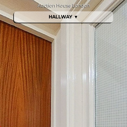
Auction House London
HALLWAY
▼